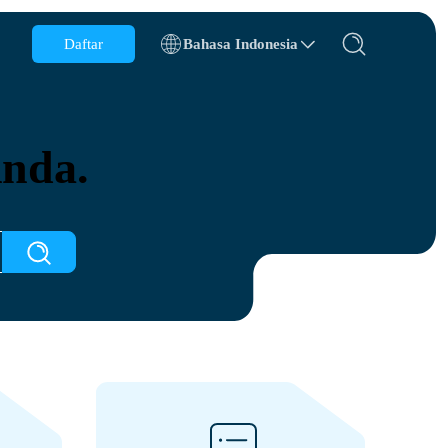
Daftar
Bahasa Indonesia
Belgia
Brunei
Anda.
Cile
Cina
Republik Ceko
Denmark
Estonia