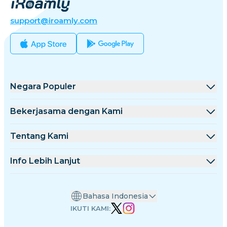
support@iroamly.com
Negara Populer
Amerika Serikat
Bekerjasama dengan Kami
Inggris Raya
Platform Grosir
Tentang Kami
Turki
Program Afiliasi
Tentang iRoamly
Info Lebih Lanjut
Prancis
Dokumentasi API
Hubungi Kami
Pusat Dukungan
Thailand
Bahasa Indonesia
Kalkulator Data
Jepang
IKUTI KAMI:
Ulasan eSIM
Italia