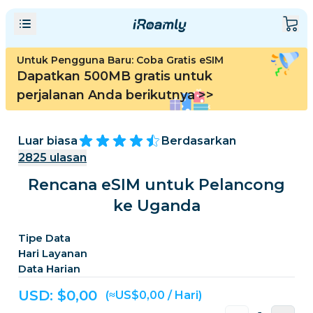
Untuk Pengguna Baru: Coba Gratis eSIM
Dapatkan 500MB gratis untuk
perjalanan Anda berikutnya
>>
Luar biasa
Berdasarkan
2825
ulasan
Rencana eSIM untuk Pelancong
ke Uganda
Tipe Data
Hari Layanan
Data Harian
USD: $
0,00
(≈US$0,00 / Hari)