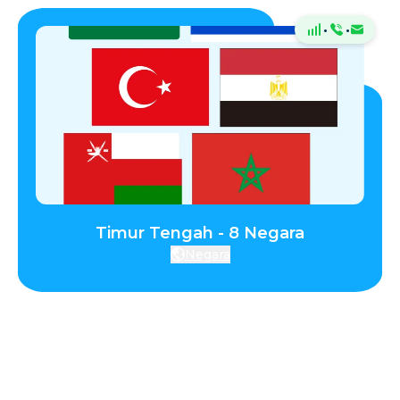
·
·
Timur Tengah - 8 Negara
Negara