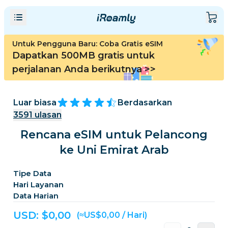
Untuk Pengguna Baru: Coba Gratis eSIM
Dapatkan 500MB gratis untuk
perjalanan Anda berikutnya
>>
Luar biasa
Berdasarkan
3591
ulasan
Rencana eSIM untuk Pelancong
ke Uni Emirat Arab
Tipe Data
Hari Layanan
Data Harian
USD: $
0,00
(≈US$0,00 / Hari)