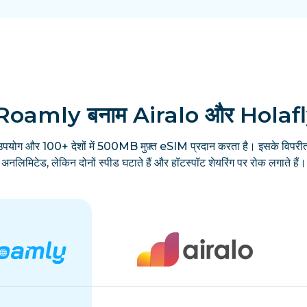
Roamly बनाम Airalo और Holaf
उपयोग और 100+ देशों में 500MB मुफ़्त eSIM प्रदान करता है। इसके विपरीत
अनलिमिटेड, लेकिन दोनों स्पीड घटाते हैं और हॉटस्पॉट शेयरिंग पर रोक लगाते हैं।