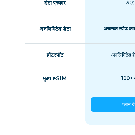
डेटा प्रकार
3
अनलिमिटेड डेटा
अचानक स्पीड कम 
हॉटस्पॉट
अनलिमिटेड शे
मुफ़्त eSIM
100+ द
प्लान दे