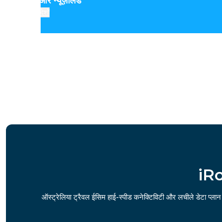
ऑस्ट्रेलिया और न्यूज़ीलैंड
देशों
iRo
ऑस्ट्रेलिया ट्रैवल ईसिम हाई-स्पीड कनेक्टिविटी और लचीले डेटा प्लान