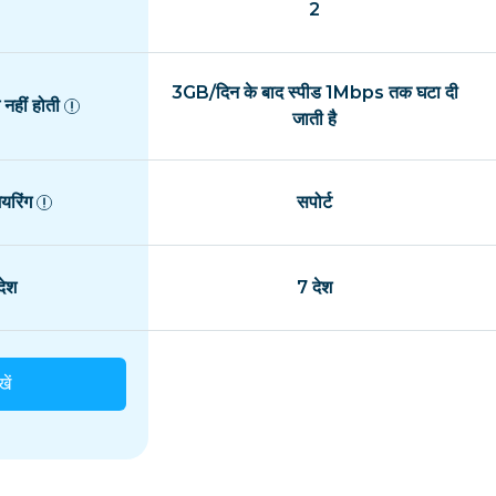
2
3GB/दिन के बाद स्पीड 1Mbps तक घटा दी
नहीं होती
जाती है
यरिंग
सपोर्ट
ेश
7 देश
खें