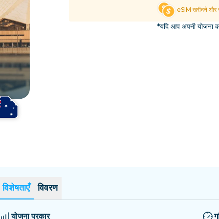
एल साल्वाडोर
एस्टोनिया
eSIM खरीदने और स
सभी गंतव्यों का अन्वेषण करें
*यदि आप अपनी योजना का 
विशेषताएँ
विवरण
योजना प्रकार
ग