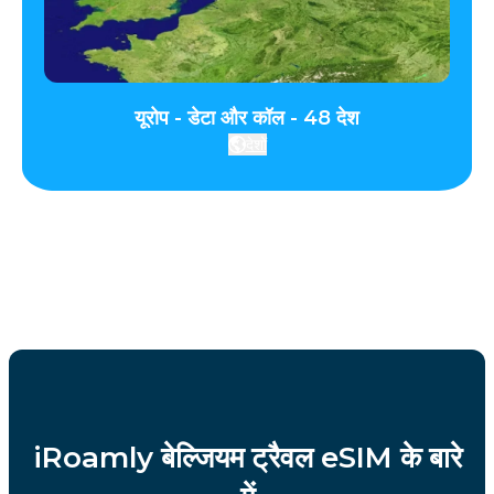
यूरोप - डेटा और कॉल - 48 देश
देशों
iRoamly बेल्जियम ट्रैवल eSIM के बारे