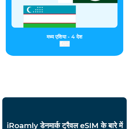
मध्य एशिया - 4 देश
देशों
iRoamly डेनमार्क ट्रैवल eSIM के बारे में