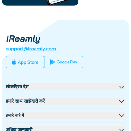
support@iroamly.com
लोकप्रिय देश
संयुक्त राज्य
हमारे साथ साझेदारी करें
यूनाइटेड किंगडम
थोक मंच
हमारे बारे में
तुर्की
सहयोगी कार्यक्रम
iRoamly के बारे में
अधिक जानकारी
फ्रांस