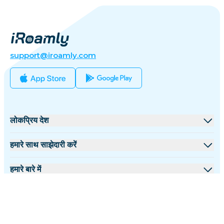
support@iroamly.com
लोकप्रिय देश
संयुक्त राज्य
हमारे साथ साझेदारी करें
यूनाइटेड किंगडम
थोक मंच
हमारे बारे में
तुर्की
सहयोगी कार्यक्रम
iRoamly के बारे में
अधिक जानकारी
फ्रांस
API दस्तावेज़
हमसे संपर्क करें
सहायता केंद्र
थाईलैंड