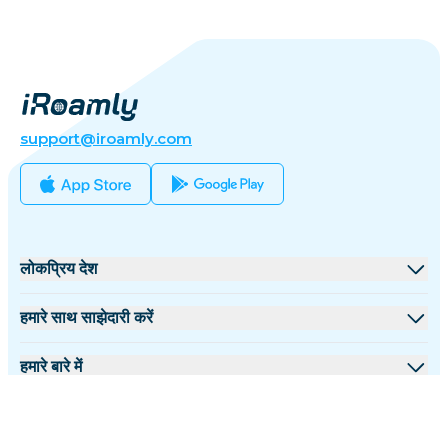
support@iroamly.com
लोकप्रिय देश
संयुक्त राज्य
हमारे साथ साझेदारी करें
यूनाइटेड किंगडम
थोक मंच
हमारे बारे में
तुर्की
सहयोगी कार्यक्रम
iRoamly के बारे में
अधिक जानकारी
फ्रांस
API दस्तावेज़
हमसे संपर्क करें