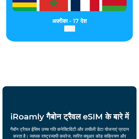
अफ़्रीका - 17 देश
देशों
iRoamly गैबोन ट्रैवल eSIM के बारे में
गैबॉन ट्रैवल ईसिम उच्च गति कनेक्टिविटी और लचीली डेटा योजनाएं प्रदान
करता है। व्यापक राष्ट्रव्यापी कवरेज, त्वरित क्यूआर कोड सक्रियण और