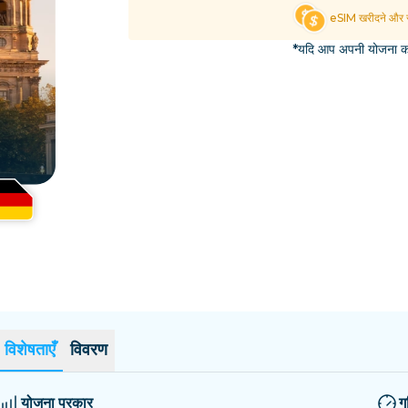
एल साल्वाडोर
एस्टोनिया
eSIM खरीदने और स
सभी गंतव्यों का अन्वेषण करें
*यदि आप अपनी योजना का 
विशेषताएँ
विवरण
योजना प्रकार
ग