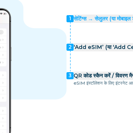
सेटिंग्स → सेलुलर (या मोबाइल 
1
‘Add eSIM’ (या ‘Add Cell
2
QR कोड स्कैन करें / विवरण मैन्
3
eSIM इंस्टॉलेशन के लिए इंटरनेट आव