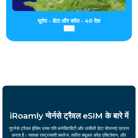
यूरोप - डेटा और कॉल - 48 देश
देशों
iRoamly ग्वेर्नसे ट्रैवल eSIM के बारे में
गुएर्नसे ट्रैवल ईसिम उच्च गति कनेक्टिविटी और लचीली डेटा योजनाएं प्रदान
करता है। व्यापक राष्ट्रव्यापी कवरेज, त्वरित क्यूआर कोड एक्टिवेशन, और