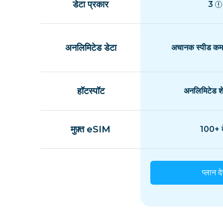
डेटा प्रकार
3
अनलिमिटेड डेटा
अचानक स्पीड कम 
हॉटस्पॉट
अनलिमिटेड शे
मुफ़्त eSIM
100+ द
प्लान दे