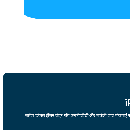
i
जॉर्डन ट्रैवल ईसिम तीव्र गति कनेक्टिविटी और लचीली डेटा योजनाएं प्