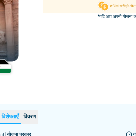
एल साल्वाडोर
एस्टोनिया
eSIM खरीदने और स
सभी गंतव्यों का अन्वेषण करें
*यदि आप अपनी योजना का 
विशेषताएँ
विवरण
योजना प्रकार
ग