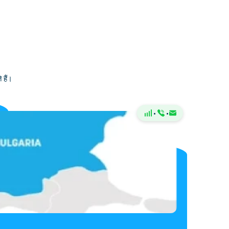
 हैं।
·
·