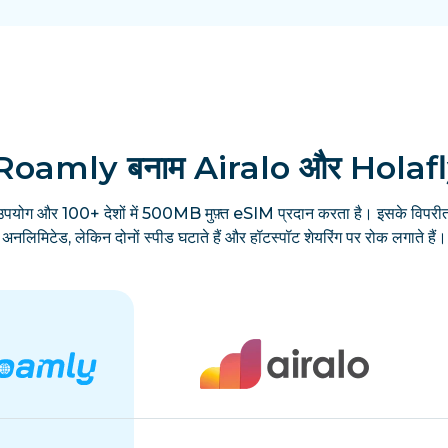
Roamly बनाम Airalo और Holaf
उपयोग और 100+ देशों में 500MB मुफ़्त eSIM प्रदान करता है। इसके विपरीत
अनलिमिटेड, लेकिन दोनों स्पीड घटाते हैं और हॉटस्पॉट शेयरिंग पर रोक लगाते हैं।