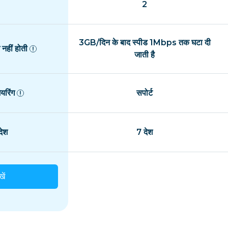
2
3GB/दिन के बाद स्पीड 1Mbps तक घटा दी
नहीं होती
जाती है
यरिंग
सपोर्ट
ेश
7 देश
खें