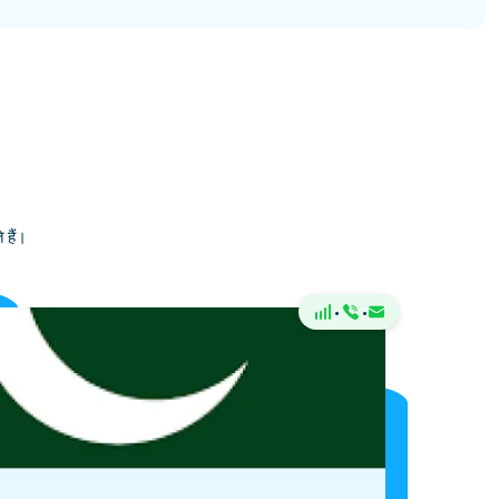
 हैं।
·
·