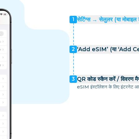
सेटिंग्स → सेलुलर (या मोबाइल 
1
‘Add eSIM’ (या ‘Add Cell
2
QR कोड स्कैन करें / विवरण मैन्
3
eSIM इंस्टॉलेशन के लिए इंटरनेट आव