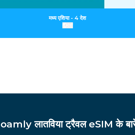
मध्य एशिया - 4 देश
देशों
oamly लातविया ट्रैवल eSIM के बारे 