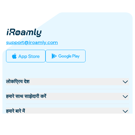
support@iroamly.com
लोकप्रिय देश
संयुक्त राज्य
हमारे साथ साझेदारी करें
यूनाइटेड किंगडम
थोक मंच
हमारे बारे में
तुर्की
सहयोगी कार्यक्रम
iRoamly के बारे में
अधिक जानकारी
फ्रांस
API दस्तावेज़
हमसे संपर्क करें