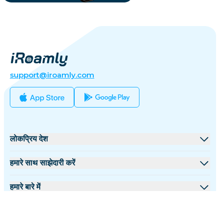
support@iroamly.com
लोकप्रिय देश
संयुक्त राज्य
हमारे साथ साझेदारी करें
यूनाइटेड किंगडम
थोक मंच
हमारे बारे में
तुर्की
सहयोगी कार्यक्रम
iRoamly के बारे में
अधिक जानकारी
फ्रांस
API दस्तावेज़