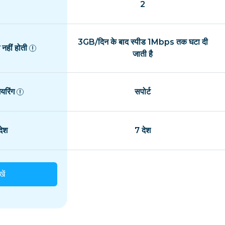
2
3GB/दिन के बाद स्पीड 1Mbps तक घटा दी
नहीं होती
जाती है
यरिंग
सपोर्ट
ेश
7 देश
खें