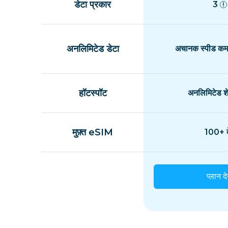
डेटा प्रकार
3
अनलिमिटेड डेटा
अचानक स्पीड कम 
हॉटस्पॉट
अनलिमिटेड शे
मुफ़्त eSIM
100+ द
प्लान दे