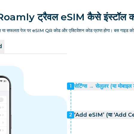
Roamly ट्रैवल eSIM कैसे इंस्टॉल कर
ल या सफलता पेज पर eSIM QR कोड और एक्टिवेशन कोड प्राप्त होगा। बस गाइड को फ
d
सेटिंग्स → सेलुलर (या मोबाइल 
1
‘Add eSIM’ (या ‘Add Cell
2