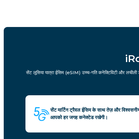
iRo
सेंट लूसिया यात्रा ईसिम (eSIM) उच्च-गति कनेक्टिविटी और लचीली ड
सेंट मार्टिन ट्रैवल ईसिम के साथ तेज़ और विश्वसन
आपको हर जगह कनेक्टेड रखेगी।