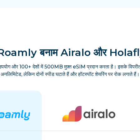
Roamly बनाम Airalo और Holaf
उपयोग और 100+ देशों में 500MB मुफ़्त eSIM प्रदान करता है। इसके विपरीत
अनलिमिटेड, लेकिन दोनों स्पीड घटाते हैं और हॉटस्पॉट शेयरिंग पर रोक लगाते हैं।