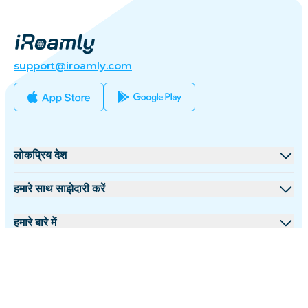
support@iroamly.com
लोकप्रिय देश
संयुक्त राज्य
हमारे साथ साझेदारी करें
यूनाइटेड किंगडम
थोक मंच
हमारे बारे में
तुर्की
सहयोगी कार्यक्रम
iRoamly के बारे में
अधिक जानकारी
फ्रांस
API दस्तावेज़
हमसे संपर्क करें
सहायता केंद्र
थाईलैंड
हिंदी