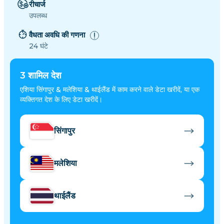
रीचार्ज
उपलब्ध
वैधता अवधि की गणना
24 घंटे
3
शामिल देश
एशिया सिंगापुर & मलेशिया & थाईलैंड में काम करने वाले डेटा खरीदें, या एक
व्यक्तिगत देश के लिए डेटा खरीदें।
सिंगापुर
मलेशिया
थाईलैंड