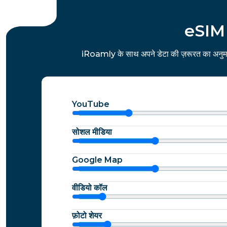
eSIM क
iRoamly के साथ अपने डेटा की ज़रूरत का अनुमान
YouTube
सोशल मीडिया
Google Map
वीडियो कॉल
फ़ोटो शेयर