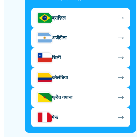
ब्राज़िल
अर्जेंटीना
चिली
कोलंबिया
फ्रेंच गयाना
पेरू