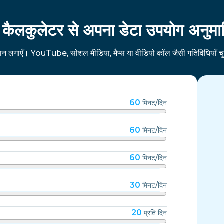
ैलकुलेटर से अपना डेटा उपयोग अनुमान
 लगाएँ। YouTube, सोशल मीडिया, मैप्स या वीडियो कॉल जैसी गतिविधियाँ चुन
60
मिनट/दिन
60
मिनट/दिन
60
मिनट/दिन
30
मिनट/दिन
20
प्रति दिन