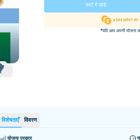
एल साल्वाडोर
एस्टोनिया
कार्ट में जोड़ें
सभी गंतव्यों का अन्वेषण करें
eSIM खरीदने और स
*यदि आप अपनी योजना का 
विशेषताएँ
विवरण
योजना प्रकार
ग