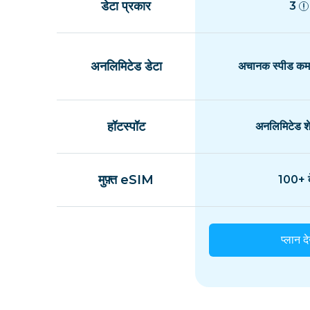
डेटा प्रकार
3
अनलिमिटेड डेटा
अचानक स्पीड कम 
हॉटस्पॉट
अनलिमिटेड शे
मुफ़्त eSIM
100+ द
प्लान दे