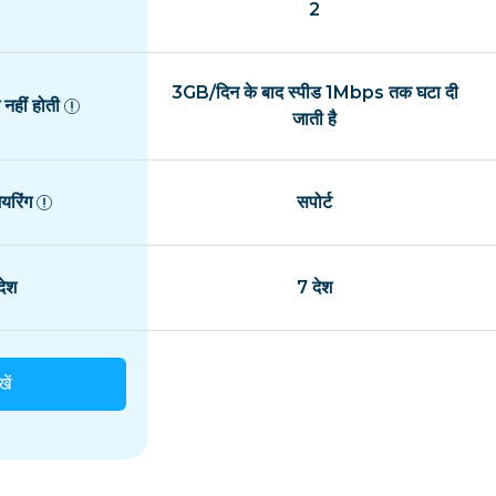
2
3GB/दिन के बाद स्पीड 1Mbps तक घटा दी
नहीं होती
जाती है
यरिंग
सपोर्ट
ेश
7 देश
खें