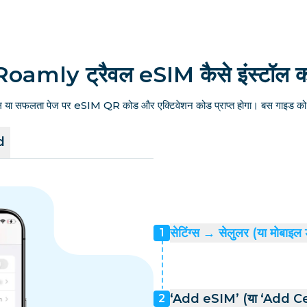
Roamly ट्रैवल eSIM कैसे इंस्टॉल कर
ल या सफलता पेज पर eSIM QR कोड और एक्टिवेशन कोड प्राप्त होगा। बस गाइड को फ
d
सेटिंग्स → सेलुलर (या मोबाइल 
1
‘Add eSIM’ (या ‘Add Cell
2