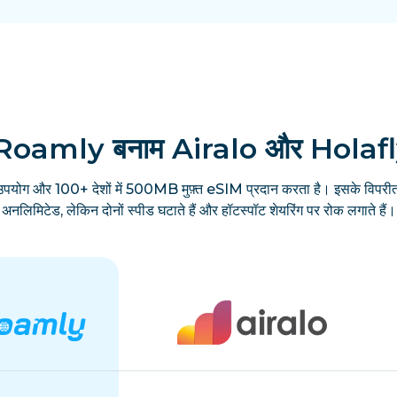
Roamly बनाम Airalo और Holaf
उपयोग और 100+ देशों में 500MB मुफ़्त eSIM प्रदान करता है। इसके विपरीत
अनलिमिटेड, लेकिन दोनों स्पीड घटाते हैं और हॉटस्पॉट शेयरिंग पर रोक लगाते हैं।