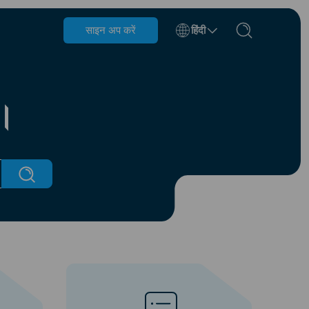
साइन अप करें
हिंदी
बेल्जियम
ब्रुनेई
ं।
चिली
चीन
चेक गणराज्य
डेनमार्क
एस्टोनिया