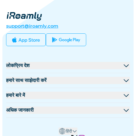
support@iroamly.com
लोकप्रिय देश
संयुक्त राज्य
हमारे साथ साझेदारी करें
यूनाइटेड किंगडम
थोक मंच
हमारे बारे में
तुर्की
सहयोगी कार्यक्रम
iRoamly के बारे में
अधिक जानकारी
फ्रांस
API दस्तावेज़
हमसे संपर्क करें
सहायता केंद्र
थाईलैंड
हिंदी
डेटा कैलकुलेटर
जापान