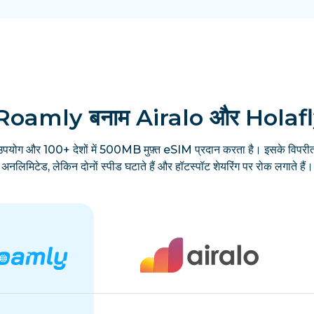
Roamly बनाम Airalo और Holaf
उपयोग और 100+ देशों में 500MB मुफ़्त eSIM प्रदान करता है। इसके विपरीत
अनलिमिटेड, लेकिन दोनों स्पीड घटाते हैं और हॉटस्पॉट शेयरिंग पर रोक लगाते हैं।