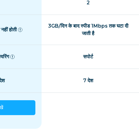
2
3GB/दिन के बाद स्पीड 1Mbps तक घटा दी
नहीं होती
जाती है
यरिंग
सपोर्ट
ेश
7 देश
खें