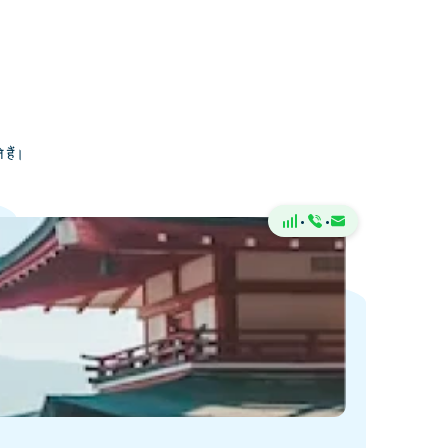
 हैं।
·
·