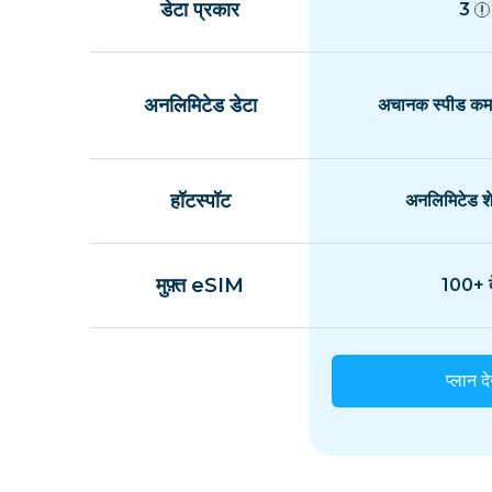
डेटा प्रकार
3
अनलिमिटेड डेटा
अचानक स्पीड कम 
हॉटस्पॉट
अनलिमिटेड शे
मुफ़्त eSIM
100+ द
प्लान दे