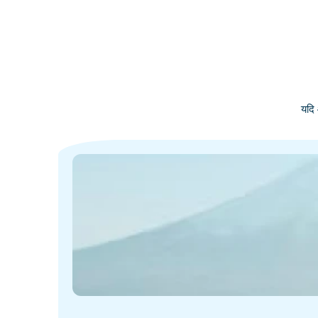
यदि 
·
·