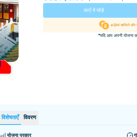
एल साल्वाडोर
एस्टोनिया
कार्ट में जोड़ें
सभी गंतव्यों का अन्वेषण करें
eSIM खरीदने और स
*यदि आप अपनी योजना का 
विशेषताएँ
विवरण
योजना प्रकार
ग