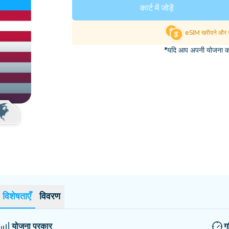
एल साल्वाडोर
एस्टोनिया
कार्ट में जोड़ें
सभी गंतव्यों का अन्वेषण करें
eSIM खरीदने और स
*यदि आप अपनी योजना का 
विशेषताएँ
विवरण
योजना प्रकार
ग