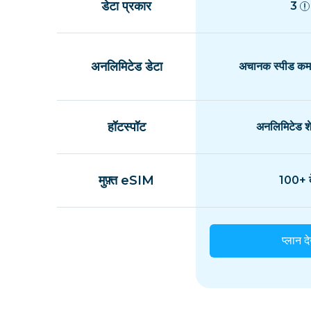
डेटा प्रकार
3
अनलिमिटेड डेटा
अचानक स्पीड कम 
हॉटस्पॉट
अनलिमिटेड शे
मुफ़्त eSIM
100+ द
प्लान दे