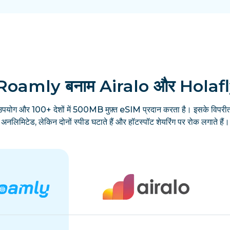
Roamly बनाम Airalo और Holaf
उपयोग और 100+ देशों में 500MB मुफ़्त eSIM प्रदान करता है। इसके विपरीत
अनलिमिटेड, लेकिन दोनों स्पीड घटाते हैं और हॉटस्पॉट शेयरिंग पर रोक लगाते हैं।