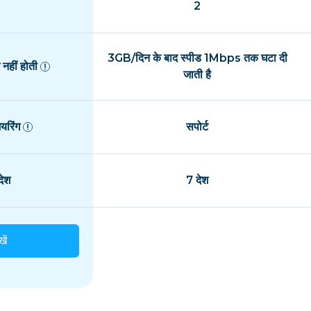
2
3GB/दिन के बाद स्पीड 1Mbps तक घटा दी
नहीं होती
जाती है
यरिंग
सपोर्ट
ेश
7 देश
खें