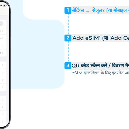
सेटिंग्स → सेलुलर (या मोबाइल 
1
‘Add eSIM’ (या ‘Add Cell
2
QR कोड स्कैन करें / विवरण मैन्
3
eSIM इंस्टॉलेशन के लिए इंटरनेट आव