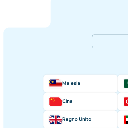
Malesia
Cina
Regno Unito