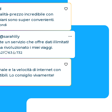
d
David C
lità-prezzo incredibile con
Adoro la 
piani sono super convenienti.
Il piano 
ondi
lunghe!
2.4K
@sarahlily
 un servizio che offre dati illimitati!
Em
 rivoluzionato i miei viaggi.
Son
421
63
732
iR
sol
1d
9
le e la velocità di internet con
bili. Lo consiglio vivamente!
Jessica Lee
@
La rapidità ne
di iRoamly è 
molto suppor
3.1K
1.2K