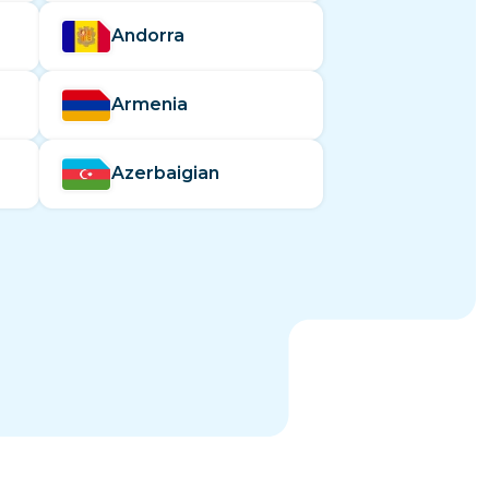
Andorra
Armenia
Azerbaigian