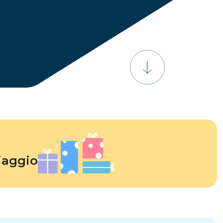
Eswatini
ioni
iaggio