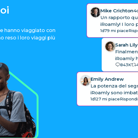
oi
Mike Crichton
4
Un rapporto qua
iRoamly! I loro 
he hanno viaggiato con
1d
79 mi piace
Risp
 reso i loro viaggi più
Sarah Lily
Finalmente
iRoamly ha
843K
Emily Andrew
La potenza del segna
iRoamly sono imbatti
1d
127 mi piace
Rispondi