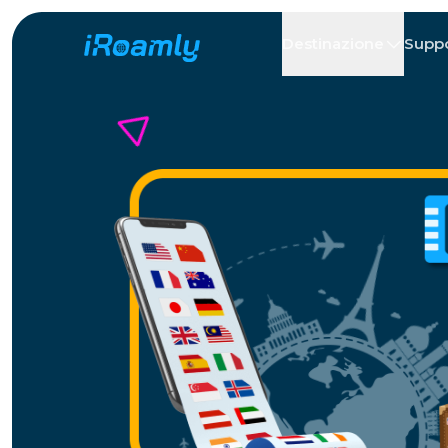
Destinazione
Supp
eSIM Locali
Itinerario
Tutte le Desti
Tutte le Desti
Albania
Canada
eSIM Regionali
Argentina
Azerbaigian
Belgio
Bulgaria
Ciad
剛果共和國
Repubblica 