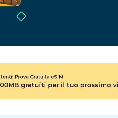
El Salvador
Estonia
Esplora tutte le Destinaz
utenti: Prova Gratuita eSIM
500MB gratuiti per il tuo prossimo v