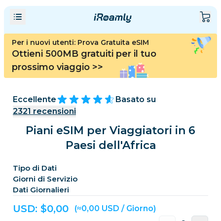
Per i nuovi utenti: Prova Gratuita eSIM
Ottieni 500MB gratuiti per il tuo
prossimo viaggio
>>
Eccellente
Basato su
2321
recensioni
Piani eSIM per Viaggiatori in 6
Paesi dell'Africa
Tipo di Dati
Giorni di Servizio
Dati Giornalieri
USD: $
0,00
(≈0,00 USD / Giorno)