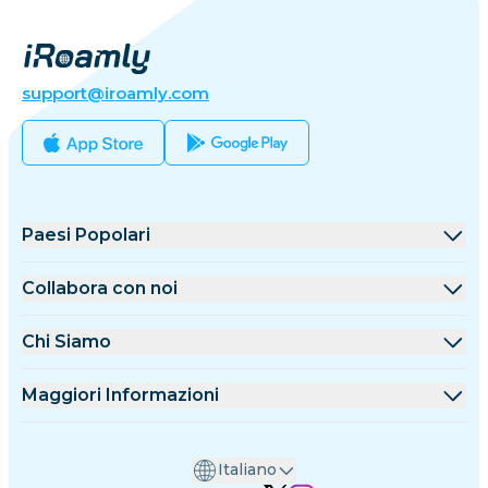
support@iroamly.com
Paesi Popolari
Stati Uniti
Collabora con noi
Regno Unito
Piattaforma All'ingrosso
Chi Siamo
Turchia
Programma Affiliazione
Chi è iRoamly
Maggiori Informazioni
Francia
API Docs
Contattaci
Centro Supporto
Thailandia
Italiano
Calcolatore Dati
Giappone