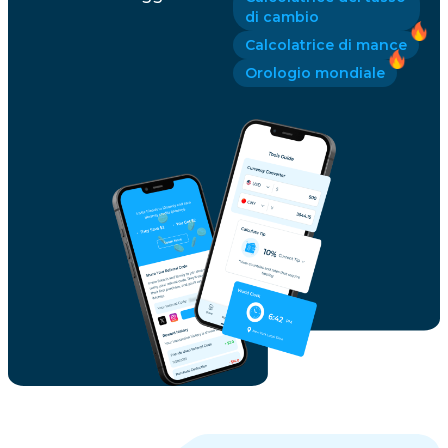
di cambio
Calcolatrice di mance
Orologio mondiale