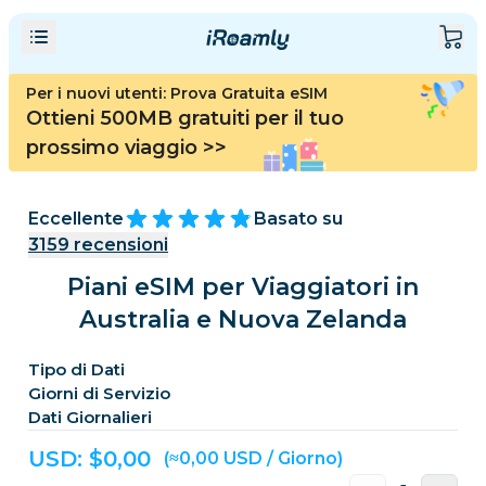
Per i nuovi utenti: Prova Gratuita eSIM
Ottieni 500MB gratuiti per il tuo
prossimo viaggio
>>
Eccellente
Basato su
3159
recensioni
Piani eSIM per Viaggiatori in
Australia e Nuova Zelanda
Tipo di Dati
Giorni di Servizio
Dati Giornalieri
USD: $
0,00
(≈0,00 USD / Giorno)