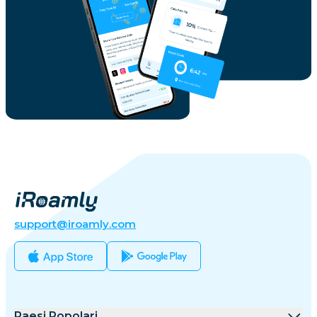
support@iroamly.com
Paesi Popolari