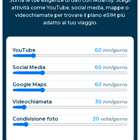
Stima le tue esigenze di dati con iRoamly. Scegli
attività come YouTube, social media, mappe o
videochiamate per trovare il piano eSIM più
adatto al tuo viaggio.
YouTube
60
min/giorno
Social Media
60
min/giorno
Google Maps
60
min/giorno
Videochiamata
30
min/giorno
Condivisione foto
20
volte/giorno