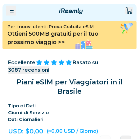
Per i nuovi utenti: Prova Gratuita eSIM
Ottieni 500MB gratuiti per il tuo
prossimo viaggio
>>
Eccellente
Basato su
3087
recensioni
Piani eSIM per Viaggiatori in il
Brasile
Tipo di Dati
Giorni di Servizio
Dati Giornalieri
USD: $
0,00
(≈0,00 USD / Giorno)