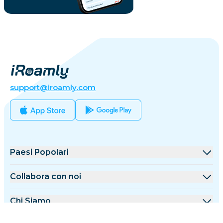
support@iroamly.com
Paesi Popolari
Stati Uniti
Collabora con noi
Regno Unito
Piattaforma All'ingrosso
Chi Siamo
Turchia
Programma Affiliazione
Chi è iRoamly