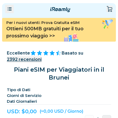
Per i nuovi utenti: Prova Gratuita eSIM
Ottieni 500MB gratuiti per il tuo
prossimo viaggio
>>
Eccellente
Basato su
2392
recensioni
Piani eSIM per Viaggiatori in il
Brunei
Tipo di Dati
Giorni di Servizio
Dati Giornalieri
USD: $
0,00
(≈0,00 USD / Giorno)