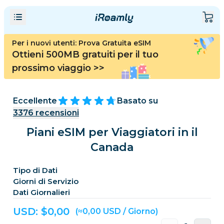
Per i nuovi utenti: Prova Gratuita eSIM
Ottieni 500MB gratuiti per il tuo
prossimo viaggio
>>
Eccellente
Basato su
3376
recensioni
Piani eSIM per Viaggiatori in il
Canada
Tipo di Dati
Giorni di Servizio
Dati Giornalieri
USD: $
0,00
(≈0,00 USD / Giorno)