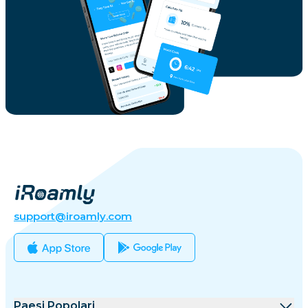
support@iroamly.com
Paesi Popolari