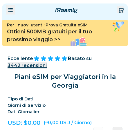
Per i nuovi utenti: Prova Gratuita eSIM
Ottieni 500MB gratuiti per il tuo
prossimo viaggio
>>
Eccellente
Basato su
3442
recensioni
Piani eSIM per Viaggiatori in la
Georgia
Tipo di Dati
Giorni di Servizio
Dati Giornalieri
USD: $
0,00
(≈0,00 USD / Giorno)