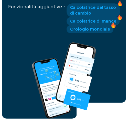
Funzionalità aggiuntive
：
Calcolatrice del tasso
di cambio
Calcolatrice di mance
Orologio mondiale