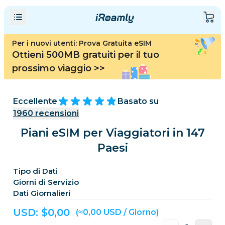
Per i nuovi utenti: Prova Gratuita eSIM
Ottieni 500MB gratuiti per il tuo
prossimo viaggio
>>
Eccellente
Basato su
1960
recensioni
Piani eSIM per Viaggiatori in 147
Paesi
Tipo di Dati
Giorni di Servizio
Dati Giornalieri
USD: $
0,00
(≈0,00 USD / Giorno)