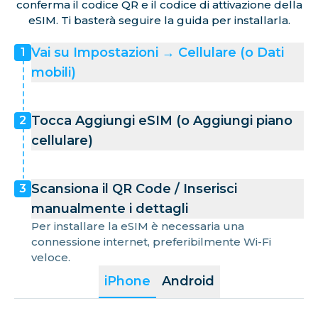
conferma il codice QR e il codice di attivazione della
Isole Cayman
eSIM. Ti basterà seguire la guida per installarla.
Vai su Impostazioni → Cellulare (o Dati
1
Repubblica Centrafricana
mobili)
Cile
Tocca Aggiungi eSIM (o Aggiungi piano
2
cellulare)
Colombia
Scansiona il QR Code / Inserisci
3
Costa Rica
manualmente i dettagli
Per installare la eSIM è necessaria una
connessione internet, preferibilmente Wi-Fi
Costa d'Avorio
veloce.
iPhone
Android
Croazia