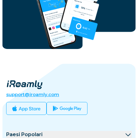
Italia
Giamaica
Giappone
Giordania
Kazakistan
support@iroamly.com
Kenya
Kuwait
Paesi Popolari