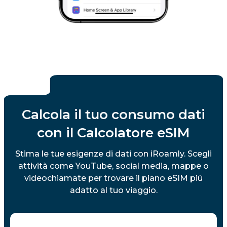
Ecuador
El Salvador
Estonia
Calcola il tuo consumo dati
Isole Faroe
con il Calcolatore eSIM
Figi
Stima le tue esigenze di dati con iRoamly. Scegli
attività come YouTube, social media, mappe o
videochiamate per trovare il piano eSIM più
Finlandia
adatto al tuo viaggio.
Francia