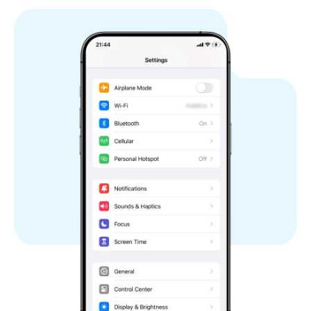
Cipro
Repubblica Ceca
Congo
Danimarca
Dominica
Repubblica Dominicana
Egitto