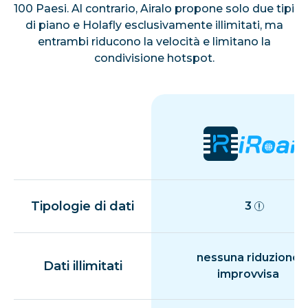
100 Paesi. Al contrario, Airalo propone solo due tipi
Azerbaigian
di piano e Holafly esclusivamente illimitati, ma
entrambi riducono la velocità e limitano la
Bangladesh
condivisione hotspot.
Barbados
Bielorussia
Belgio
Tipologie di dati
3
Bermuda
nessuna riduzione
Dati illimitati
improvvisa
Bosnia ed Erzegovina