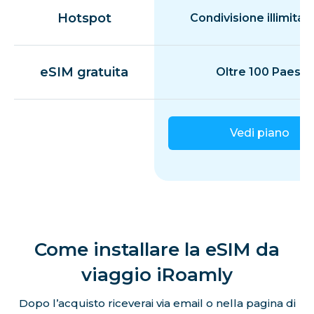
Brasile
Hotspot
Condivisione illimitat
Isole Vergini Britanniche
eSIM gratuita
Oltre 100 Paesi
Brunei
Vedi piano
Bulgaria
Camerun
Cambogia
Come installare la eSIM da
viaggio iRoamly
Canada
Dopo l’acquisto riceverai via email o nella pagina di