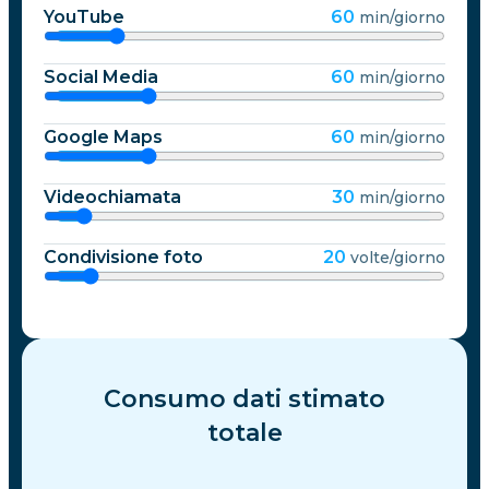
YouTube
60
min/giorno
Guyana Francese
Social Media
60
min/giorno
Georgia
Google Maps
60
min/giorno
Germania
Videochiamata
30
min/giorno
Condivisione foto
20
volte/giorno
Ghana
Gibraltar
Consumo dati stimato
Grecia
totale
Grenada