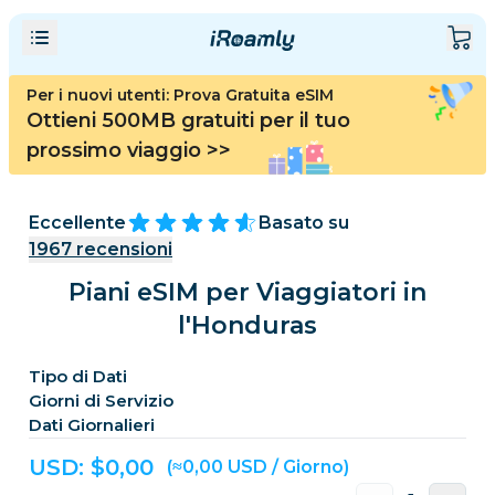
Per i nuovi utenti: Prova Gratuita eSIM
Ottieni 500MB gratuiti per il tuo
prossimo viaggio
>>
Eccellente
Basato su
1967
recensioni
Piani eSIM per Viaggiatori in
l'Honduras
Tipo di Dati
Giorni di Servizio
Dati Giornalieri
USD: $
0,00
(≈0,00 USD / Giorno)