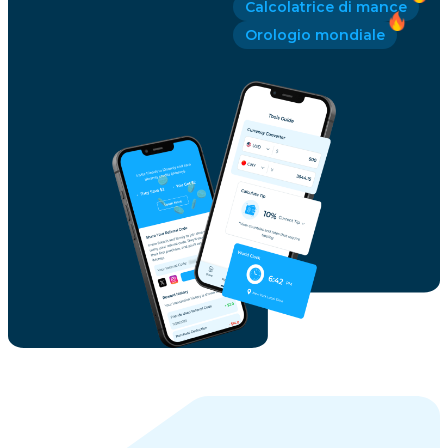
Calcolatrice di mance
Orologio mondiale