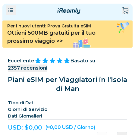
Per i nuovi utenti: Prova Gratuita eSIM
Ottieni 500MB gratuiti per il tuo
prossimo viaggio
>>
Eccellente
Basato su
2357
recensioni
Piani eSIM per Viaggiatori in l'Isola
di Man
Tipo di Dati
Giorni di Servizio
Dati Giornalieri
USD: $
0,00
(≈0,00 USD / Giorno)