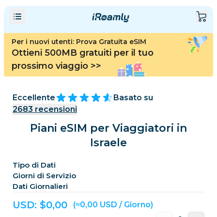
Per i nuovi utenti: Prova Gratuita eSIM
Ottieni 500MB gratuiti per il tuo
prossimo viaggio
>>
Eccellente
Basato su
2683
recensioni
Piani eSIM per Viaggiatori in
Israele
Tipo di Dati
Giorni di Servizio
Dati Giornalieri
USD: $
0,00
(≈0,00 USD / Giorno)