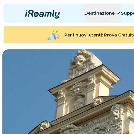
Destinazione
Supp
eSIM Locali
Itinerario
Tutte le Desti
Tutte le Desti
Per i nuovi utenti: Prova Gratui
Albania
Canada
eSIM Regionali
Argentina
Azerbaigian
Belgio
Bulgaria
Ciad
剛果共和國
Repubblica 