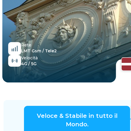
Egitto
Rete
LMT Gsm / Tele2
Velocità
4G / 5G
Veloce & Stabile in tutto il
Mondo.