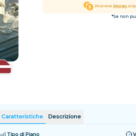
El Salvador
Estonia
Riceverai
iMoney
acqu
Esplora tutte le Destinaz
*Se non puo
Caratteristiche
Descrizione
Tipo di Piano
V