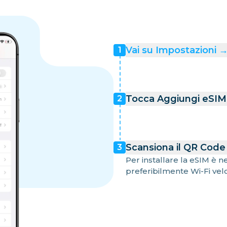
Vai su Impostazioni → 
1
Tocca Aggiungi eSIM 
2
Scansiona il QR Code 
3
Per installare la eSIM è 
preferibilmente Wi-Fi vel