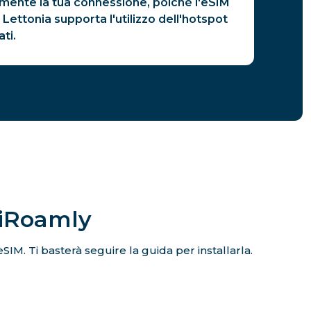
amente la tua connessione, poiché l'eSIM
 Lettonia supporta l'utilizzo dell'hotspot
ati.
 iRoamly
eSIM. Ti basterà seguire la guida per installarla.