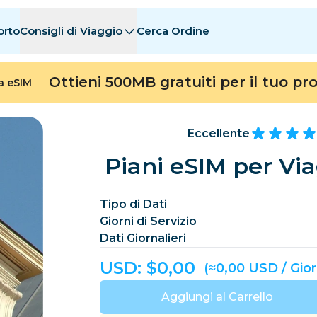
orto
Consigli di Viaggio
Cerca Ordine
nazioni
nazioni
A - E
A - E
F - I
F - I
J - O
J - O
P - S
P - S
T - Z
T - Z
Ottieni 500MB gratuiti per il tuo pr
ta eSIM
Algeria
Cina
Andorra
Europa
Armenia
Aruba
Eccellente
Bahrain
Bangladesh
Piani eSIM per Via
Bermuda
Bosn
Tipo di Dati
Cambogia
Camerun
Giorni di Servizio
Cile
Cina
Dati Giornalieri
Costa Rica
Costa d’Avorio
USD: $
0,00
(≈0,00 USD / Gio
Ceca
Danimarca
Dominica
Aggiungi al Carrello