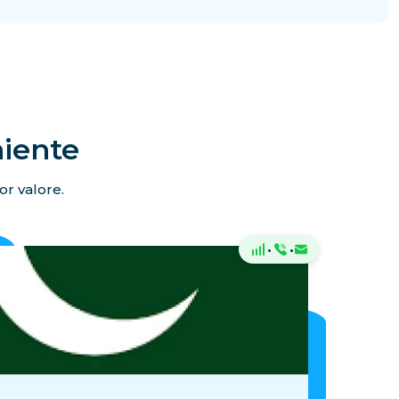
niente
or valore.
·
·