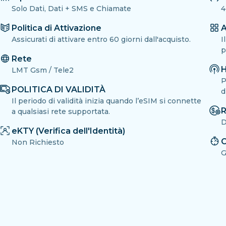
Solo Dati, Dati + SMS e Chiamate
4
Politica di Attivazione
A
Assicurati di attivare entro 60 giorni dall'acquisto.
I
p
Rete
H
LMT Gsm / Tele2
P
POLITICA DI VALIDITÀ
d
Il periodo di validità inizia quando l’eSIM si connette
R
a qualsiasi rete supportata.
D
eKTY (Verifica dell'Identità)
C
Non Richiesto
G