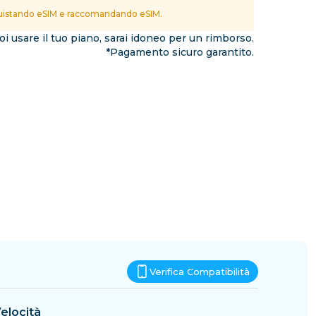
Eswatini
istando eSIM e raccomandando eSIM.
ioni
i usare il tuo piano, sarai idoneo per un rimborso.
*Pagamento sicuro garantito.
Verifica Compatibilità
elocità