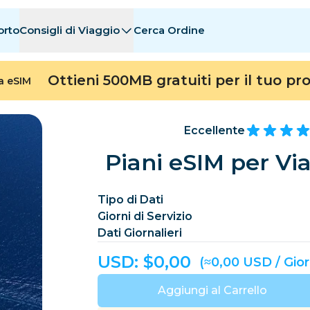
orto
Consigli di Viaggio
Cerca Ordine
nazioni
nazioni
A - E
A - E
F - I
F - I
J - O
J - O
P - S
P - S
T - Z
T - Z
Ottieni 500MB gratuiti per il tuo pr
ta eSIM
Algeria
Cina
Andorra
Europa
Armenia
Aruba
Eccellente
Bahrain
Bangladesh
Piani eSIM per Via
Bermuda
Bosn
Tipo di Dati
Cambogia
Camerun
Giorni di Servizio
Cile
Cina
Dati Giornalieri
Costa Rica
Costa d’Avorio
USD: $
0,00
(≈0,00 USD / Gio
Ceca
Danimarca
Dominica
Aggiungi al Carrello