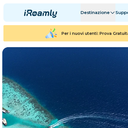
Destinazione
Supp
eSIM Locali
Itinerario
Tutte le Desti
Tutte le Desti
Per i nuovi utenti: Prova Gratui
Albania
Canada
eSIM Regionali
Argentina
Azerbaigian
Belgio
Bulgaria
Ciad
剛果共和國
Repubblica 