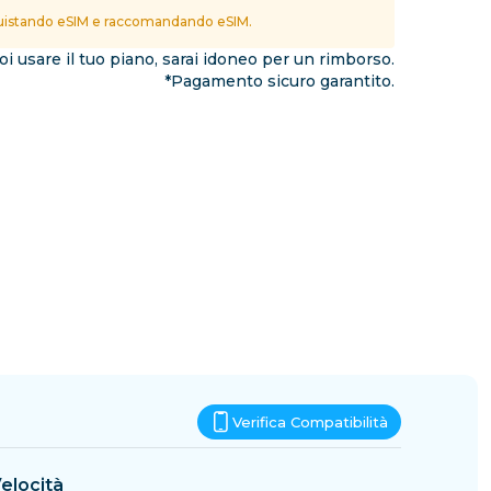
Eswatini
istando eSIM e raccomandando eSIM.
ioni
i usare il tuo piano, sarai idoneo per un rimborso.
*Pagamento sicuro garantito.
Verifica Compatibilità
elocità