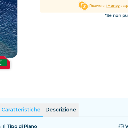
El Salvador
Estonia
Riceverai
iMoney
acqu
Esplora tutte le Destinaz
*Se non puo
Caratteristiche
Descrizione
Tipo di Piano
V