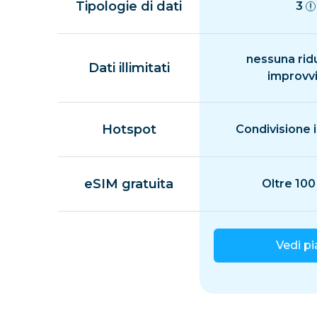
Tipologie di dati
3
nessuna rid
Dati illimitati
improvv
Hotspot
Condivisione i
eSIM gratuita
Oltre 100
Vedi p