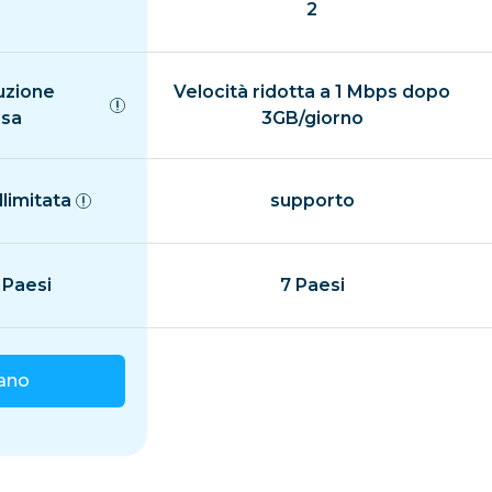
2
uzione
Velocità ridotta a 1 Mbps dopo
isa
3GB/giorno
llimitata
supporto
 Paesi
7 Paesi
iano