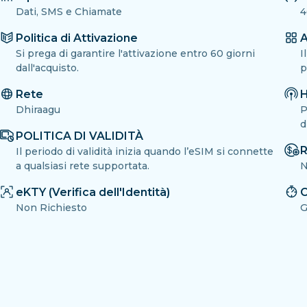
Dati, SMS e Chiamate
4
Politica di Attivazione
A
Si prega di garantire l'attivazione entro 60 giorni
I
dall'acquisto.
p
Rete
H
Dhiraagu
P
d
POLITICA DI VALIDITÀ
R
Il periodo di validità inizia quando l’eSIM si connette
a qualsiasi rete supportata.
N
eKTY (Verifica dell'Identità)
C
Non Richiesto
G