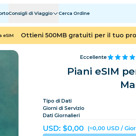
orto
Consigli di Viaggio
Cerca Ordine
nazioni
nazioni
A - E
A - E
F - I
F - I
J - O
J - O
P - S
P - S
T - Z
T - Z
Ottieni 500MB gratuiti per il tuo pr
ta eSIM
Algeria
Cina
Andorra
Europa
Armenia
Aruba
Eccellente
Bahrain
Bangladesh
Piani eSIM per
Bermuda
Bosn
Ma
Cambogia
Camerun
Cile
Cina
Tipo di Dati
Giorni di Servizio
Costa Rica
Costa d’Avorio
Dati Giornalieri
Ceca
Danimarca
Dominica
USD: $
0,00
(≈0,00 USD / Gio