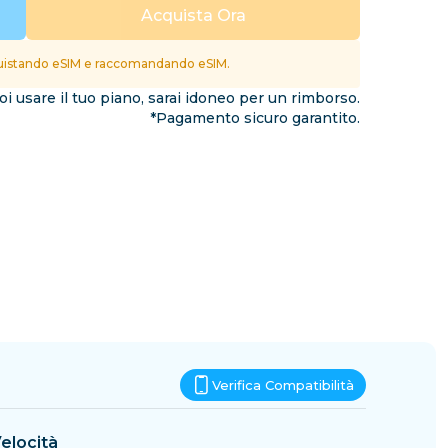
Eswatini
Acquista Ora
ioni
istando eSIM e raccomandando eSIM.
i usare il tuo piano, sarai idoneo per un rimborso.
*Pagamento sicuro garantito.
Verifica Compatibilità
elocità