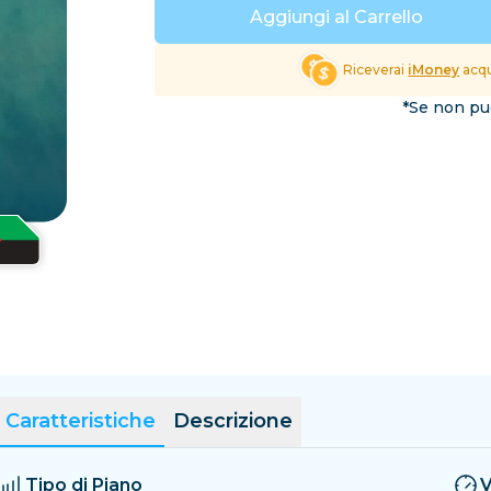
El Salvador
Estonia
Aggiungi al Carrello
Esplora tutte le Destinaz
Riceverai
iMoney
acqu
*Se non puo
Caratteristiche
Descrizione
Tipo di Piano
V