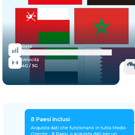
Egitto
Rete
Area di copertura e elenco degli operatori
Velocità
4G / 5G
8
Paesi inclusi
Acquista dati che funzionano in tutta Medio
Oriente - 8 Paesi, o acquista dati per un