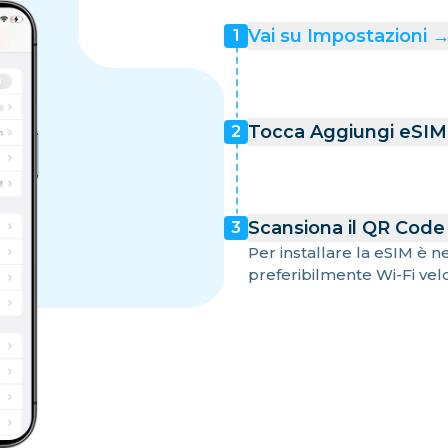
Vai su Impostazioni → 
1
Tocca Aggiungi eSIM 
2
Scansiona il QR Code 
3
Per installare la eSIM è 
preferibilmente Wi-Fi vel