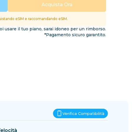
Eswatini
Acquista Ora
ioni
istando eSIM e raccomandando eSIM.
i usare il tuo piano, sarai idoneo per un rimborso.
*Pagamento sicuro garantito.
Verifica Compatibilità
elocità