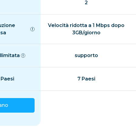
2
uzione
Velocità ridotta a 1 Mbps dopo
isa
3GB/giorno
llimitata
supporto
 Paesi
7 Paesi
iano