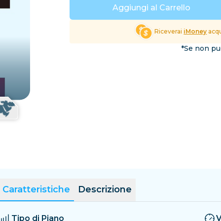
El Salvador
Estonia
Aggiungi al Carrello
Esplora tutte le Destinaz
Riceverai
iMoney
acqu
*Se non puo
Caratteristiche
Descrizione
Tipo di Piano
V