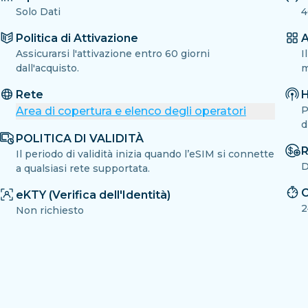
Solo Dati
4
Politica di Attivazione
A
Assicurarsi l'attivazione entro 60 giorni
I
dall'acquisto.
m
Rete
H
P
Area di copertura e elenco degli operatori
d
POLITICA DI VALIDITÀ
R
Il periodo di validità inizia quando l’eSIM si connette
D
a qualsiasi rete supportata.
C
eKTY (Verifica dell'Identità)
2
Non richiesto