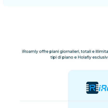
Israele
Marocco
iRoamly offre piani giornalieri, totali e illim
tipi di piano e Holafly esclus