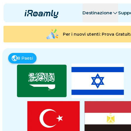
Destinazione
Supp
eSIM Locali
Itinerario
Tutte le Desti
Tutte le Desti
Per i nuovi utenti: Prova Gratui
Albania
Canada
eSIM Regionali
Argentina
8
Paesi
Azerbaigian
Belgio
Bulgaria
Ciad
剛果共和國
Repubblica 