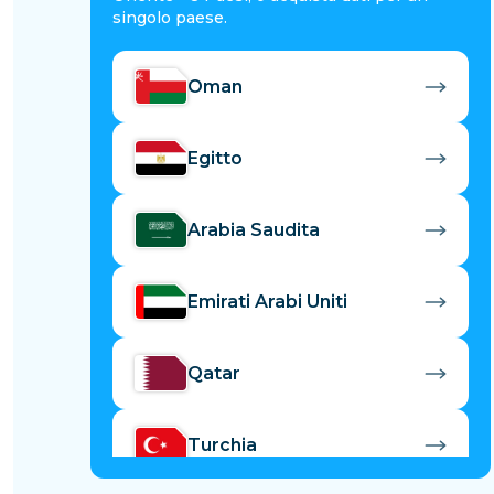
singolo paese.
Oman
Egitto
Arabia Saudita
Emirati Arabi Uniti
Qatar
Turchia