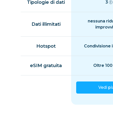
Tipologie di dati
3
nessuna rid
Dati illimitati
improvv
Hotspot
Condivisione i
eSIM gratuita
Oltre 100
Vedi p