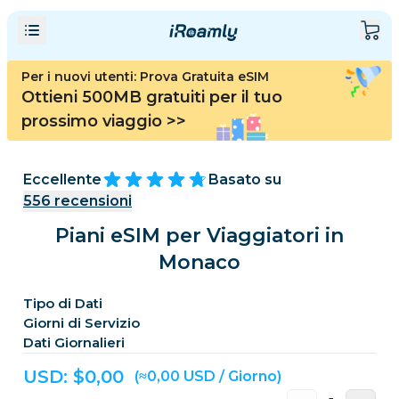
Per i nuovi utenti: Prova Gratuita eSIM
Ottieni 500MB gratuiti per il tuo
prossimo viaggio
>>
Eccellente
Basato su
556
recensioni
Piani eSIM per Viaggiatori in
Monaco
Tipo di Dati
Giorni di Servizio
Dati Giornalieri
USD: $
0,00
(≈0,00 USD / Giorno)