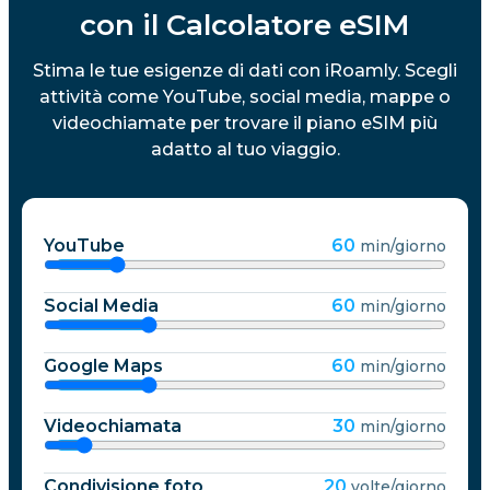
con il Calcolatore eSIM
Stima le tue esigenze di dati con iRoamly. Scegli
attività come YouTube, social media, mappe o
videochiamate per trovare il piano eSIM più
adatto al tuo viaggio.
YouTube
60
min/giorno
Social Media
60
min/giorno
Google Maps
60
min/giorno
Videochiamata
30
min/giorno
Condivisione foto
20
volte/giorno