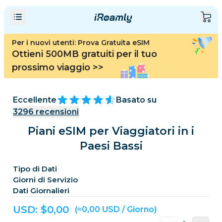
Per i nuovi utenti: Prova Gratuita eSIM
Ottieni 500MB gratuiti per il tuo
prossimo viaggio
>>
Eccellente
Basato su
3296
recensioni
Piani eSIM per Viaggiatori in i
Paesi Bassi
Tipo di Dati
Giorni di Servizio
Dati Giornalieri
USD: $
0,00
(≈0,00 USD / Giorno)