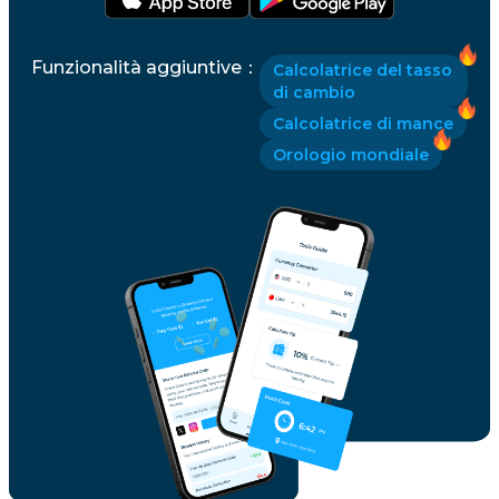
Funzionalità aggiuntive
：
Calcolatrice del tasso
di cambio
Calcolatrice di mance
Orologio mondiale