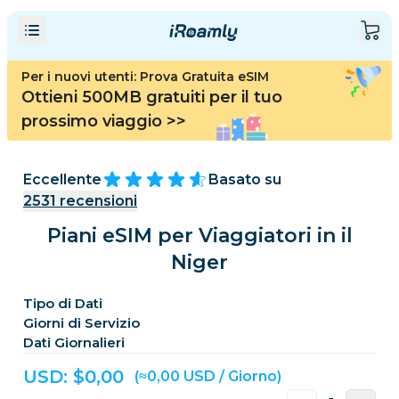
Per i nuovi utenti: Prova Gratuita eSIM
Ottieni 500MB gratuiti per il tuo
prossimo viaggio
>>
Eccellente
Basato su
2531
recensioni
Piani eSIM per Viaggiatori in il
Niger
Tipo di Dati
Giorni di Servizio
Dati Giornalieri
USD: $
0,00
(≈0,00 USD / Giorno)