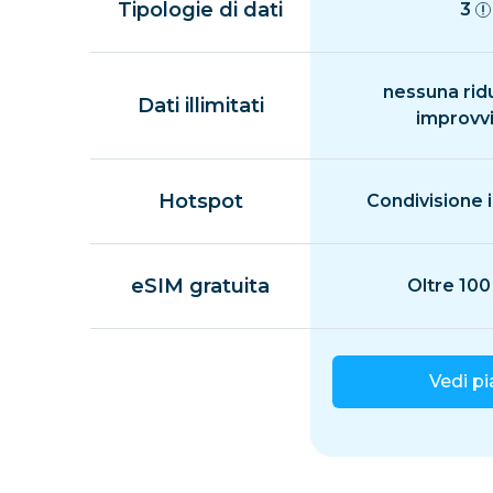
Tipologie di dati
3
nessuna rid
Dati illimitati
improvv
Hotspot
Condivisione i
eSIM gratuita
Oltre 100
Vedi p