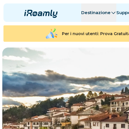
Destinazione
Supp
eSIM Locali
Itinerario
Tutte le Desti
Tutte le Desti
Per i nuovi utenti: Prova Gratui
Albania
Canada
eSIM Regionali
Argentina
Azerbaigian
Belgio
Bulgaria
Ciad
剛果共和國
Repubblica 