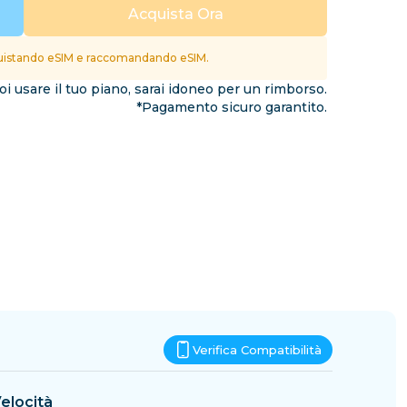
Eswatini
Acquista Ora
ioni
istando eSIM e raccomandando eSIM.
i usare il tuo piano, sarai idoneo per un rimborso.
*Pagamento sicuro garantito.
Verifica Compatibilità
elocità