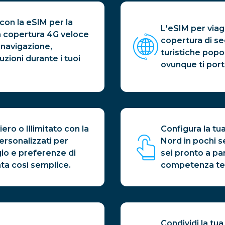
on la eSIM per la
L'eSIM per viag
a copertura 4G veloce
copertura di seg
i navigazione,
turistiche popo
zioni durante i tuoi
ovunque ti port
ero o Illimitato con la
Configura la tu
ersonalizzati per
Nord in pochi s
gio e preferenze di
sei pronto a pa
tata così semplice.
competenza tec
Condividi la tu