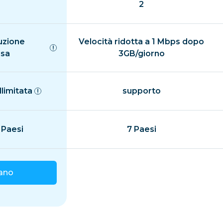
2
uzione
Velocità ridotta a 1 Mbps dopo
isa
3GB/giorno
llimitata
supporto
 Paesi
7 Paesi
iano