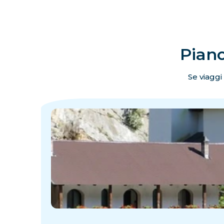
Piano
Se viaggi
·
·