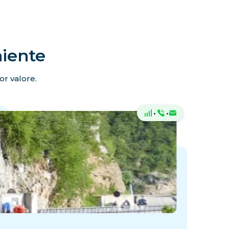
niente
or valore.
·
·