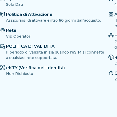
Solo Dati
4
Politica di Attivazione
A
Assicurarsi di attivare entro 60 giorni dall'acquisto.
I
m
Rete
H
Vip Operator
P
POLITICA DI VALIDITÀ
d
Il periodo di validità inizia quando l’eSIM si connette
R
a qualsiasi rete supportata.
D
eKTY (Verifica dell'Identità)
C
Non Richiesto
2