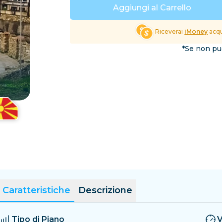
El Salvador
Estonia
Aggiungi al Carrello
Esplora tutte le Destinaz
Riceverai
iMoney
acqu
*Se non puo
Caratteristiche
Descrizione
Tipo di Piano
V