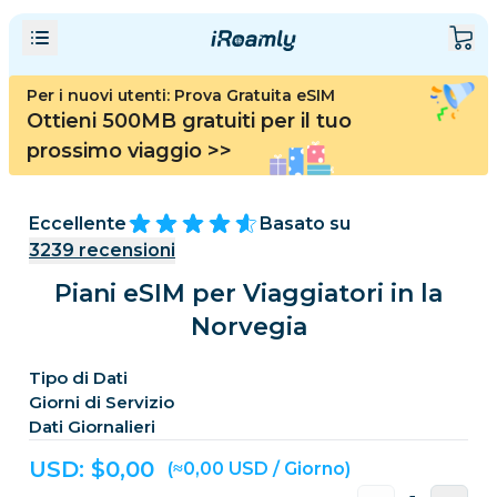
Per i nuovi utenti: Prova Gratuita eSIM
Ottieni 500MB gratuiti per il tuo
prossimo viaggio
>>
Eccellente
Basato su
3239
recensioni
Piani eSIM per Viaggiatori in la
Norvegia
Tipo di Dati
Giorni di Servizio
Dati Giornalieri
USD: $
0,00
(≈0,00 USD / Giorno)