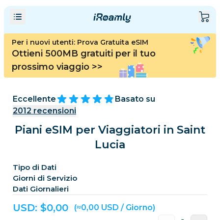
Per i nuovi utenti: Prova Gratuita eSIM
Ottieni 500MB gratuiti per il tuo
prossimo viaggio
>>
Eccellente
Basato su
2012
recensioni
Piani eSIM per Viaggiatori in Saint
Lucia
Tipo di Dati
Giorni di Servizio
Dati Giornalieri
USD: $
0,00
(≈0,00 USD / Giorno)