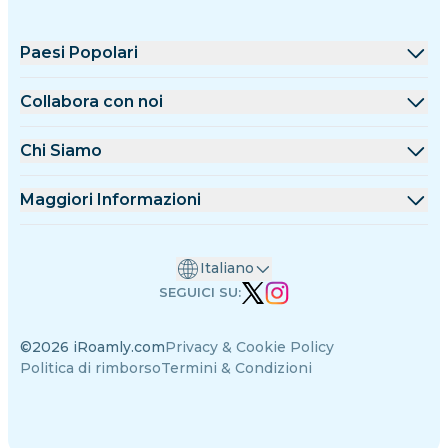
Paesi Popolari
Stati Uniti
Collabora con noi
Regno Unito
Piattaforma All'ingrosso
Chi Siamo
Turchia
Programma Affiliazione
Chi è iRoamly
Maggiori Informazioni
Francia
API Docs
Contattaci
Centro Supporto
Thailandia
Italiano
Calcolatore Dati
Giappone
SEGUICI SU:
Recensioni eSIM
Italia
©2026 iRoamly.com
Privacy & Cookie Policy
Team Autori
India
Politica di rimborso
Termini & Condizioni
Dispositivi eSIM supportati
Spagna
Guida alla eSIM