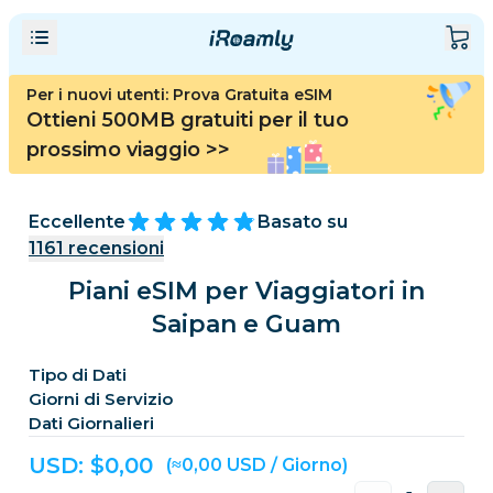
Per i nuovi utenti: Prova Gratuita eSIM
Ottieni 500MB gratuiti per il tuo
prossimo viaggio
>>
Eccellente
Basato su
1161
recensioni
Piani eSIM per Viaggiatori in
Saipan e Guam
Tipo di Dati
Giorni di Servizio
Dati Giornalieri
USD: $
0,00
(≈0,00 USD / Giorno)