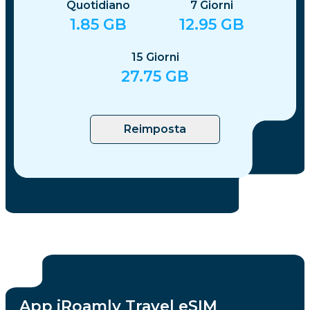
Quotidiano
7
Giorni
1.85
GB
12.95
GB
15
Giorni
27.75
GB
Reimposta
App iRoamly Travel eSIM