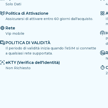
Solo Dati
4
Politica di Attivazione
A
Assicurarsi di attivare entro 60 giorni dall'acquisto.
I
m
Rete
H
Vip mobile
P
POLITICA DI VALIDITÀ
d
Il periodo di validità inizia quando l’eSIM si connette
R
a qualsiasi rete supportata.
N
eKTY (Verifica dell'Identità)
C
Non Richiesto
2