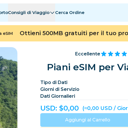
orto
Consigli di Viaggio
Cerca Ordine
nazioni
nazioni
A - E
A - E
F - I
F - I
J - O
J - O
P - S
P - S
T - Z
T - Z
Ottieni 500MB gratuiti per il tuo pr
ta eSIM
Algeria
Cina
Andorra
Europa
Armenia
Aruba
Eccellente
Bahrain
Bangladesh
Piani eSIM per Vi
Bermuda
Bosn
Tipo di Dati
Cambogia
Camerun
Giorni di Servizio
Cile
Cina
Dati Giornalieri
Costa Rica
Costa d’Avorio
USD: $
0,00
(≈0,00 USD / Gio
Ceca
Danimarca
Dominica
Aggiungi al Carrello