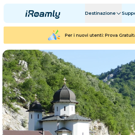
Destinazione
Supp
eSIM Locali
Itinerario
Tutte le Desti
Tutte le Desti
Per i nuovi utenti: Prova Gratui
Albania
Canada
eSIM Regionali
Argentina
Azerbaigian
Belgio
Bulgaria
Ciad
剛果共和國
Repubblica 