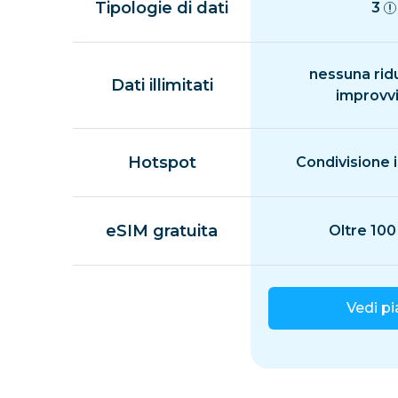
Tipologie di dati
3
nessuna rid
Dati illimitati
improvv
Hotspot
Condivisione i
eSIM gratuita
Oltre 100
Vedi p