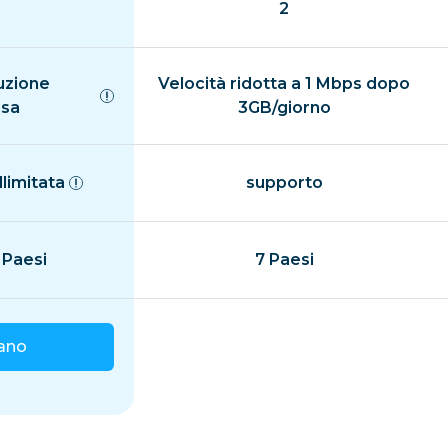
2
uzione
Velocità ridotta a 1 Mbps dopo
isa
3GB/giorno
llimitata
supporto
 Paesi
7 Paesi
iano