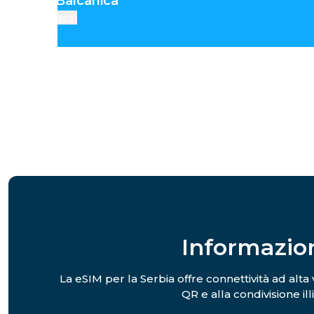
Penisola Balcanica
Paesi
Informazion
La eSIM per la Serbia offre connettività ad alta v
QR e alla condivisione il