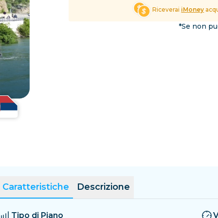
El Salvador
Estonia
Riceverai
iMoney
acqu
Esplora tutte le Destinaz
*Se non puo
Caratteristiche
Descrizione
Tipo di Piano
V