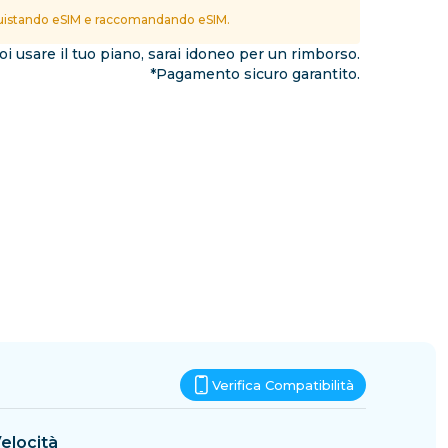
Eswatini
istando eSIM e raccomandando eSIM.
ioni
i usare il tuo piano, sarai idoneo per un rimborso.
*Pagamento sicuro garantito.
Verifica Compatibilità
elocità