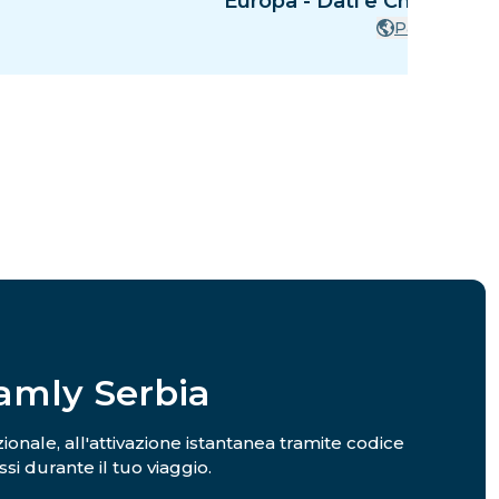
Europa - Dati e Chiamate -
Paesi
oamly Serbia
azionale, all'attivazione istantanea tramite codice
si durante il tuo viaggio.