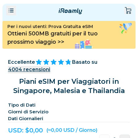
Per i nuovi utenti: Prova Gratuita eSIM
Ottieni 500MB gratuiti per il tuo
prossimo viaggio
>>
Eccellente
Basato su
4004
recensioni
Piani eSIM per Viaggiatori in
Singapore, Malesia e Thailandia
Tipo di Dati
Giorni di Servizio
Dati Giornalieri
USD: $
0,00
(≈0,00 USD / Giorno)