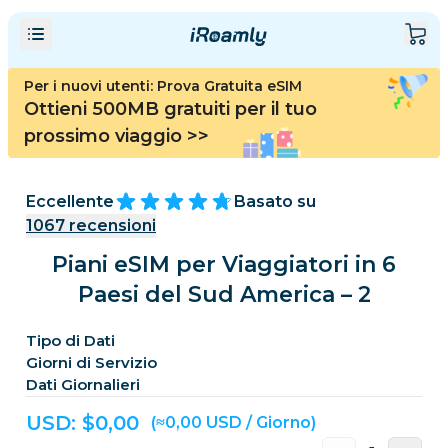
Per i nuovi utenti: Prova Gratuita eSIM
Ottieni 500MB gratuiti per il tuo
prossimo viaggio
>>
Eccellente
Basato su
1067
recensioni
Piani eSIM per Viaggiatori in 6
Paesi del Sud America – 2
Tipo di Dati
Giorni di Servizio
Dati Giornalieri
USD: $
0,00
(≈0,00 USD / Giorno)