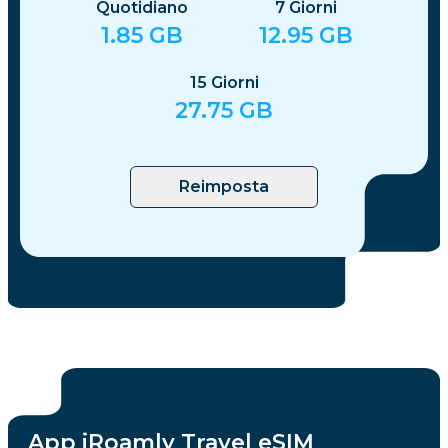
Quotidiano
7
Giorni
1.85
GB
12.95
GB
15
Giorni
27.75
GB
Reimposta
App iRoamly Travel eSIM