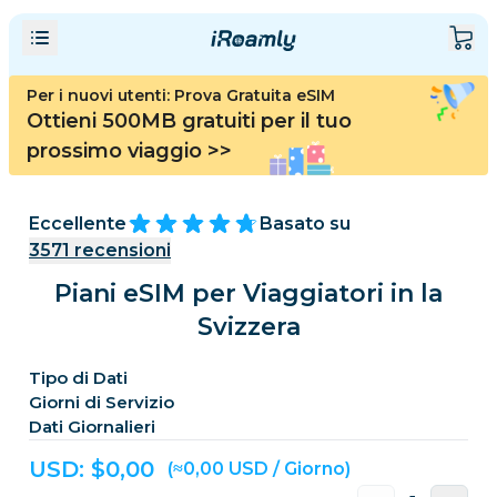
Per i nuovi utenti: Prova Gratuita eSIM
Ottieni 500MB gratuiti per il tuo
prossimo viaggio
>>
Eccellente
Basato su
3571
recensioni
Piani eSIM per Viaggiatori in la
Svizzera
Tipo di Dati
Giorni di Servizio
Dati Giornalieri
USD: $
0,00
(≈0,00 USD / Giorno)