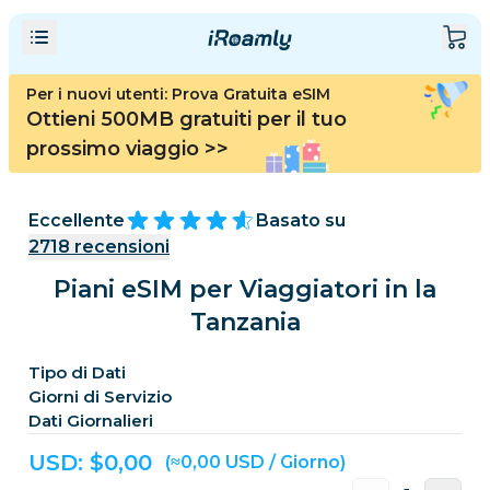
Per i nuovi utenti: Prova Gratuita eSIM
Ottieni 500MB gratuiti per il tuo
prossimo viaggio
>>
Eccellente
Basato su
2718
recensioni
Piani eSIM per Viaggiatori in la
Tanzania
Tipo di Dati
Giorni di Servizio
Dati Giornalieri
USD: $
0,00
(≈0,00 USD / Giorno)