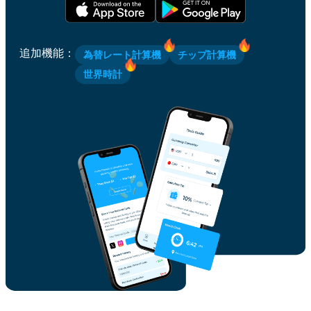
追加機能
：
為替レート計算機
チップ計算機
世界時計