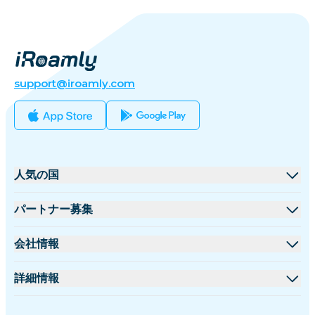
support@iroamly.com
人気の国
アメリカ合衆国
パートナー募集
イギリス
卸売プラットフォーム
会社情報
トルコ
アフィリエイトプログラム
iRoamlyについて
詳細情報
フランス
APIドキュメント
お問い合わせ
サポートセンター
タイ