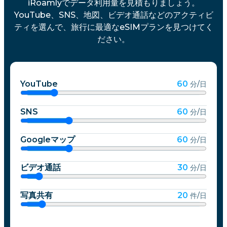
iRoamlyでデータ利用量を見積もりましょう。
YouTube、SNS、地図、ビデオ通話などのアクティビ
ティを選んで、旅行に最適なeSIMプランを見つけてく
ださい。
YouTube
60
分/日
SNS
60
分/日
Googleマップ
60
分/日
ビデオ通話
30
分/日
写真共有
20
件/日