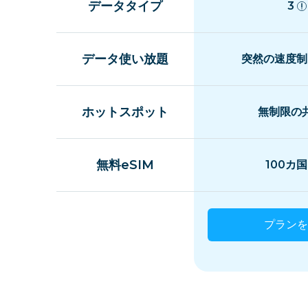
データタイプ
3
データ使い放題
突然の速度制
ホットスポット
無制限の
無料eSIM
100カ
プランを