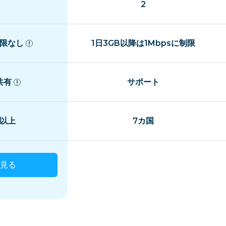
2
限なし
1日3GB以降は1Mbpsに制限
共有
サポート
国以上
7カ国
見る