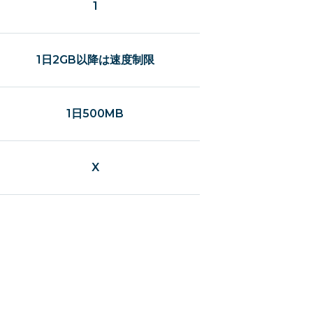
1
1日2GB以降は速度制限
1日500MB
X