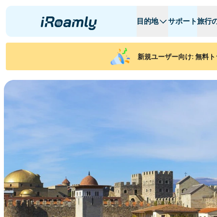
目的地
サポート
旅行
ローカルeSIM
旅行日程
全ての目的地
全ての目的地
A
A
新規ユーザー向け: 無料ト
アルバニア
カナダ
リージョナルeSIM
アルゼンチン
アゼルバイジャ
ベルギー
ブルガリア
チャド
콩고 공화국
チェコ共和国