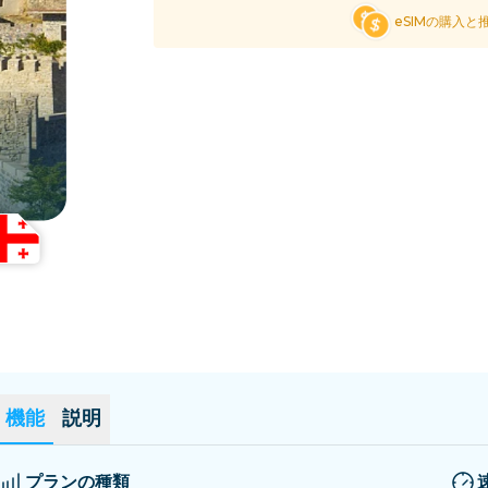
エルサルバドル
エストニア
eSIMの購入と
全ての目的地を見る
機能
説明
プランの種類