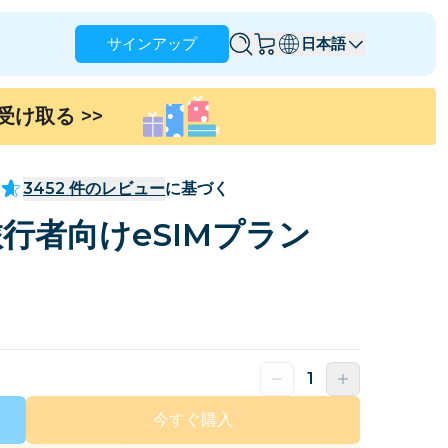
サインアップ
日本語
を受け取る
>>
アングィラ
アンティグア・バーブーダ
オーストラリア
オーストリア
3452
件のレビュー
に基づく
バルバドス
ベラルーシ
行者向けeSIMプラン
ブラジル
ブルネイ
カナダ
ケイマン諸島
コロンビア
コンゴ
クロアチア
キプロス
ドミニカ共和国
エクアドル
今すぐ購入