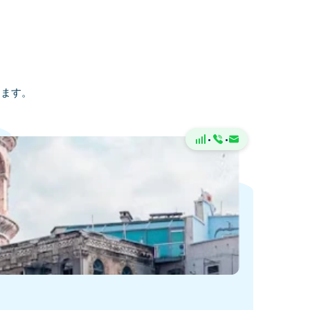
します。
·
·