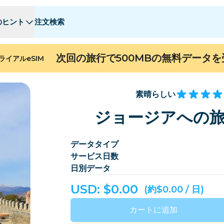
のヒント
注文検索
 - E
 - E
F - I
F - I
J - O
J - O
P - S
P - S
T - Z
T - Z
次回の旅行で500MBの無料データ
ライアルeSIM
アルジェリア
中国
アンドラ
ヨーロッパ
アルメニア
アルバ
素晴らしい
ン
バーレーン
バングラデシュ
ジョージアへの旅
バミューダ
ボスニア・ヘルツェゴビナ
データタイプ
カンボジア
カメルーン
サービス日数
チリ
中国
日別データ
コスタリカ
コートジボワール
USD: $
0.00
(約$0.00 / 日)
デンマーク
ドミニカ
カートに追加